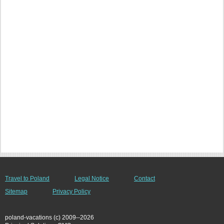
Travel to Poland
Legal Notice
Contact
Sitemap
Privacy Policy
poland-vacations (c) 2009--2026