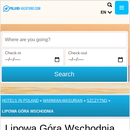
EN
Where are you going?
Check-in
Check-out
Search
HOTELS IN POLAND
»
WARMIAN-MASURIAN
»
SZCZYTNO
»
LIPOWA GÓRA WSCHODNIA
Lipowa Góra Wschodnia