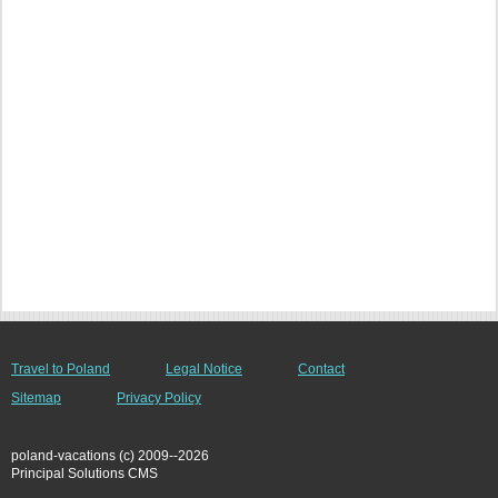
Travel to Poland
Legal Notice
Contact
Sitemap
Privacy Policy
poland-vacations (c) 2009--2026
Principal Solutions CMS