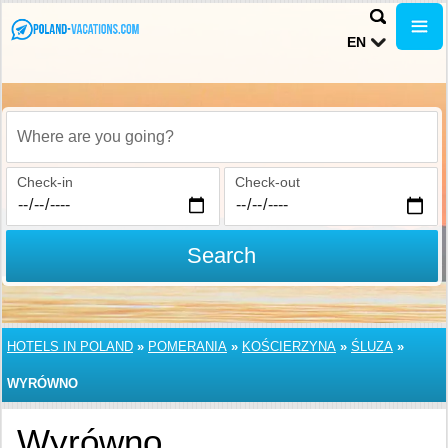
EN
Where are you going?
Check-in
Check-out
Search
HOTELS IN POLAND
»
POMERANIA
»
KOŚCIERZYNA
»
ŚLUZA
»
WYRÓWNO
Wyrówno