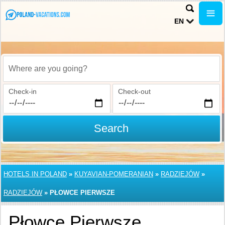
EN
Where are you going?
Check-in
Check-out
Search
HOTELS IN POLAND
»
KUYAVIAN-POMERANIAN
»
RADZIEJÓW
»
RADZIEJÓW
»
PŁOWCE PIERWSZE
Płowce Pierwsze