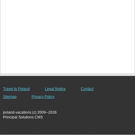
Travel to Poland
Legal Notice
Contact
Sitemap
Privacy Policy
poland-vacations (c) 2009--2026
Principal Solutions CMS