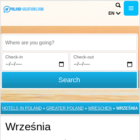
EN
Where are you going?
Check-in
Check-out
Search
HOTELS IN POLAND
»
GREATER POLAND
»
WRESCHEN
»
WRZEŚNIA
Września